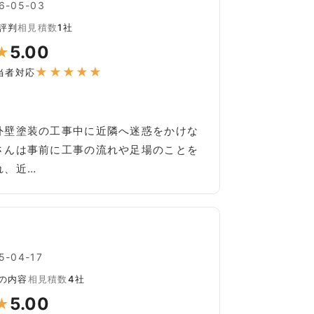
-05-03
評判
相見積数
1社
5.00
★
★
★
★
★
★
当者対応
外壁塗装の工事中に近隣へ迷惑をかけな
さんは事前に工事の流れや足場のことを
れ、近…
-04-17
の内容
相見積数
4社
5.00
★