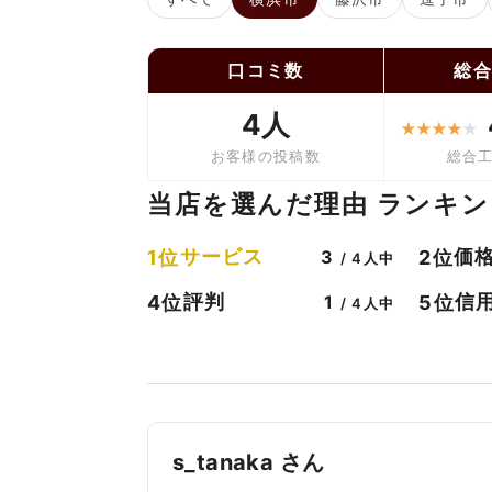
口コミ数
総
4人
★
★
★
★
★
お客様の投稿数
総合
当店を選んだ理由 ランキン
サービス
価
1位
2位
3
/ 4人中
評判
信
4位
5位
1
/ 4人中
s_tanaka さん