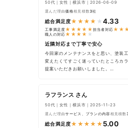
50代｜女性｜横浜市｜2026-06-09
選んだ理由
価格
相見積数
3社
4.33
★
★
★
★
★
総合満足度
★
★
★
★
★
★
★
工事満足度
担当者対応
★
★
★
★
★
職人の対応
近隣対応まで丁寧で安心
今回家のメンテナンスをと思い、塗装
変えたくてすごく迷っていたところカ
提案いただきお願いしました。…
ラフランス さん
50代｜女性｜横浜市｜2025-11-23
選んだ理由
サービス、プランの内容
相見積数
5.00
★
★
★
★
★
総合満足度