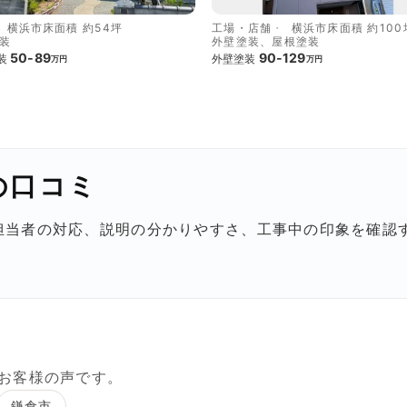
横浜市
床面積 約54坪
工場・店舗
横浜市
床面積 約100
装
外壁塗装、屋根塗装
50-89
90-129
装
外壁塗装
万円
万円
の口コミ
担当者の対応、説明の分かりやすさ、工事中の印象を確認
。
お客様の声です。
鎌倉市