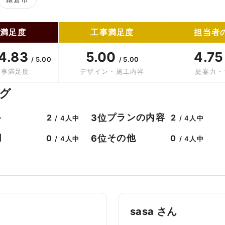
合満足度
工事満足度
担当者
4.83
5.00
4.7
/ 5.00
/ 5.00
工事満足度
デザイン・施工内容
提案力・
グ
格
プランの内容
3位
2
2
/ 4人中
/ 4人中
用
その他
6位
0
0
/ 4人中
/ 4人中
sasa さん