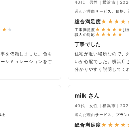
40代｜男性｜横浜市｜2026
選んだ理由
サービス、価格、
★
★
★
★
総合満足度
★
★
★
★
★
★
★
★
工事満足度
担
★
★
★
★
★
職人の対応
丁寧でした
工事を依頼しました。色を
住宅が近い場所なので、
ラーシミュレーションをご
いか心配でした。横浜店
分かりやすく説明してく
milk さん
40代｜女性｜横浜市｜2025
3社
選んだ理由
サービス、プラン
★
★
★
★
総合満足度