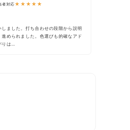
★
★
★
★
★
当者対応
いしました。打ち合わせの段階から説明
く進められました。色選びも的確なアド
がりは…