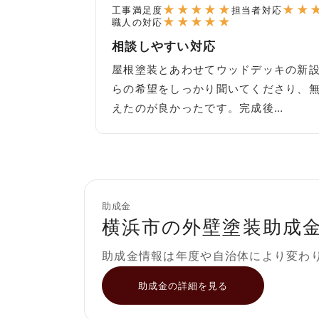
★
★
★
★
★
★
★
工事満足度
担当者対応
★
★
★
★
★
職人の対応
相談しやすい対応
屋根塗装とあわせてウッドデッキの新
らの希望をしっかり聞いてくださり、
えたのが良かったです。完成後…
助成金
横浜市の外壁塗装助成
助成金情報は年度や自治体により変わ
助成金の詳細を見る