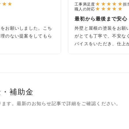
★
★
★
★
★
★
★
★
工事満足度
担
★
★
★
★
★
職人の対応
最初から最後まで安心
設をお願いしました。こち
外壁と屋根の塗装をお願
無理のない提案をしてもら
がとても丁寧で、不安な
バイスをいただき、仕上
金・補助金
ります。最新のお知らせ記事で詳細をご確認ください。